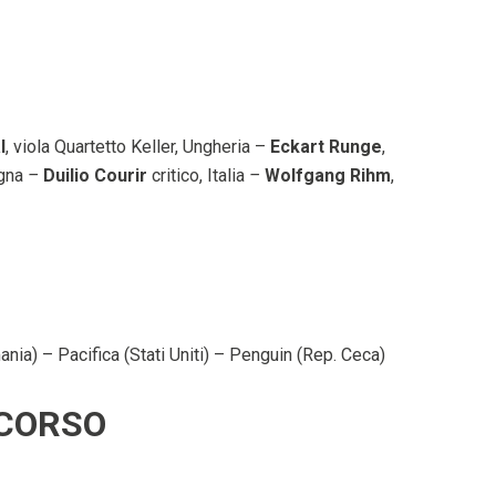
l
, viola Quartetto Keller, Ungheria –
Eckart Runge
,
agna
–
Duilio Courir
critico, Italia
–
Wolfgang Rihm
,
ania) – Pacifica (Stati Uniti) – Penguin (Rep. Ceca)
NCORSO