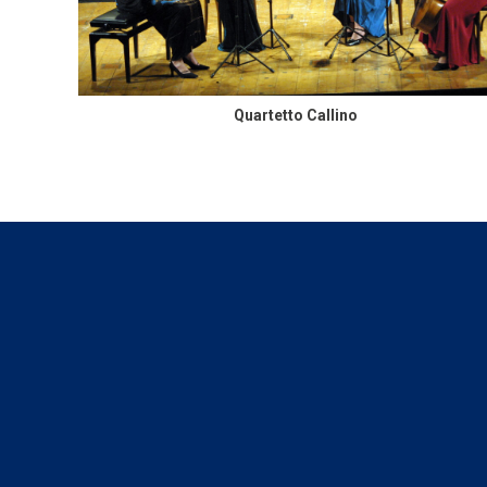
Quartetto Callino
FOOTER