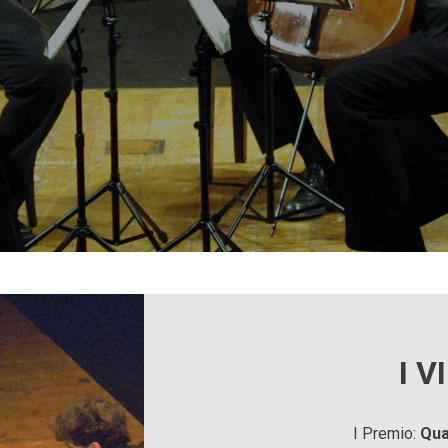
I V
I Premio:
Qua