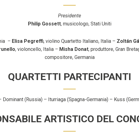
Presidente
Philip Gossett
, musicologo, Stati Uniti
ania
–
Elisa Pegreffi
, violino Quartetto Italiano, Italia –
Zoltán Gá
runello
, violoncello, Italia
–
Misha Donat
, produttore, Gran Bret
compositore, Germania
QUARTETTI PARTECIPANTI
a) – Dominant (Russia) – Iturriaga (Spagna-Germania) – Kuss (Germ
NSABILE ARTISTICO DEL CO