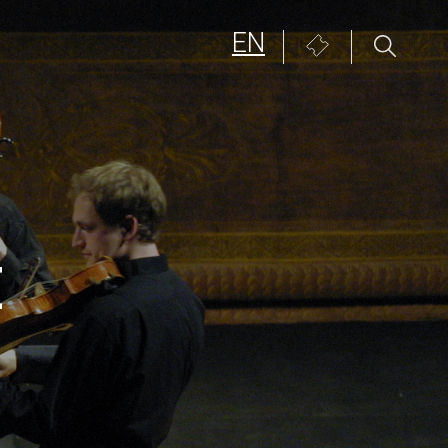
EN
Biglietteria
E