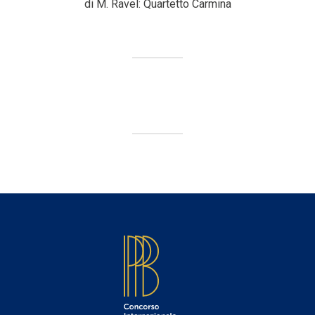
di M. Ravel: Quartetto Carmina
FOOTER